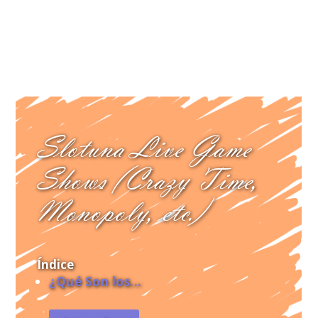
Slotuna Live Game
Shows (Crazy Time,
Monopoly, etc.)
Índice
¿Qué Son los...