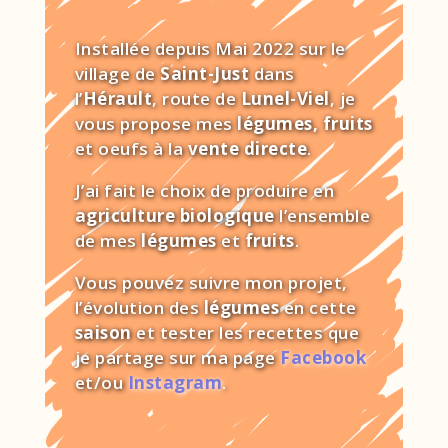
Installée depuis Mai 2022 sur le
village de
Saint-Just
dans
l’
Hérault
, route de
Lunel-Viel
, je
vous propose mes
légumes,
fruits
et oeufs à la
vente directe
.
J’ai fait le choix de produire en
agriculture biologique
l’ensemble
de mes
légumes
et
fruits
.
Vous pouvez suivre mon projet,
l’évolution des
légumes
en cette
saison
et tester les recettes que
je partage sur ma page
Facebook
et/ou
Instagram
.